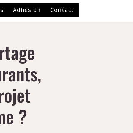
es
Adhésion
Contact
ortage
rants,
rojet
me ?