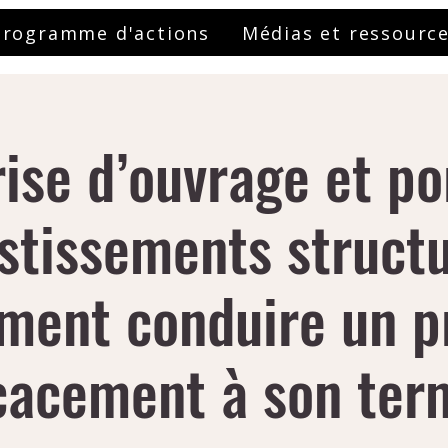
Programme d'actions
Médias et ressourc
ise d’ouvrage et p
estissements structu
ent conduire un p
icacement à son ter