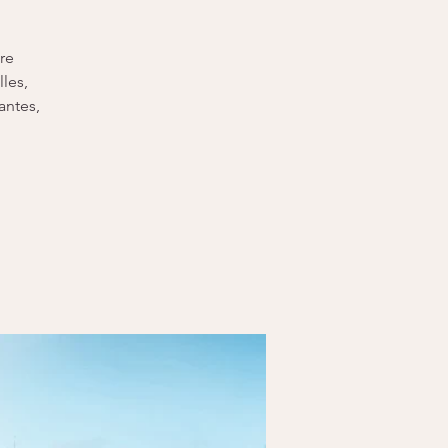
re
lles,
antes,