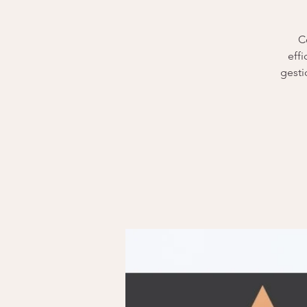
C
effi
gesti