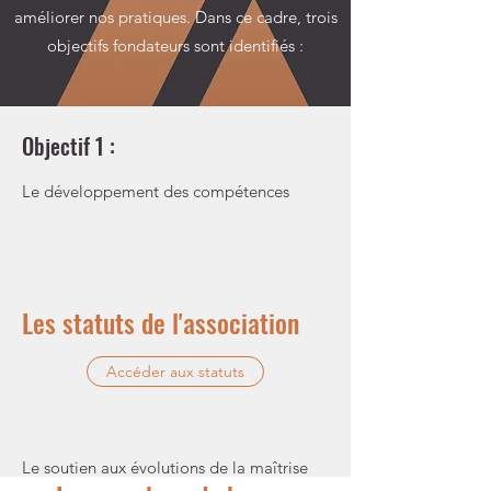
améliorer nos pratiques. Dans ce cadre, trois
objectifs fondateurs sont identifiés :
Objectif 1 :
Le développement des compétences
Objectif 2 :
Les statuts de l'association
Le partage de l'expertise et retour
d'expérience
Accéder aux statuts
Objectif 3 :
Le soutien aux évolutions de la maîtrise