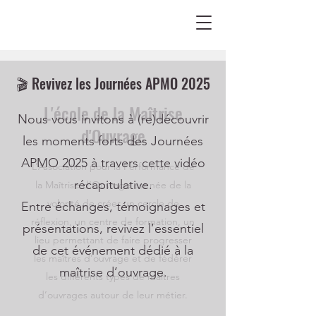
🎬 Revivez les Journées APMO 2025
L'école de la Maîtrise
Nous vous invitons à (re)découvrir
d'Ouvrage
les moments forts des Journées
APMO 2025 à travers cette vidéo
L’Association pour la Performance de
récapitulative.
la Maîtrise d’Ouvrage est née de la
volonté de créer un cercle de
Entre échanges, témoignages et
réflexion, un centre de formation, un
présentations, revivez l’essentiel
lieu permettant de faire progresser
de cet événement dédié à la
les maîtres d’ouvrage et de fédérer
maîtrise d’ouvrage.
les différents types de maîtres
d’ouvrages autour de leur métier.