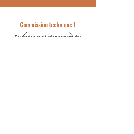
Commission technique 1
Formation et développement des
compétences
Actualité
Accéder à l'actualité de l'association